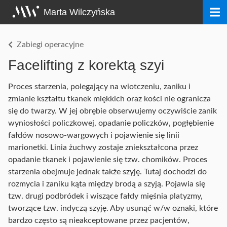
Przeskocz
Marta Wilczyńska
do
treści
strony
Zabiegi operacyjne
Facelifting z korektą szyi
Proces starzenia, polegający na wiotczeniu, zaniku i
zmianie kształtu tkanek miękkich oraz kości nie ogranicza
się do twarzy. W jej obrębie obserwujemy oczywiście zanik
wyniosłości policzkowej, opadanie policzków, pogłębienie
fałdów nosowo-wargowych i pojawienie się linii
marionetki. Linia żuchwy zostaje zniekształcona przez
opadanie tkanek i pojawienie się tzw. chomików. Proces
starzenia obejmuje jednak także szyję. Tutaj dochodzi do
rozmycia i zaniku kąta między brodą a szyją. Pojawia się
tzw. drugi podbródek i wiszące fałdy mięśnia platyzmy,
tworzące tzw. indyczą szyję. Aby usunąć w/w oznaki, które
bardzo często są nieakceptowane przez pacjentów,