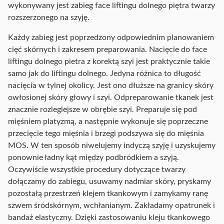
wykonywany jest zabieg face liftingu dolnego piętra twarzy
rozszerzonego na szyję.
Każdy zabieg jest poprzedzony odpowiednim planowaniem
cięć skórnych i zakresem preparowania. Nacięcie do face
liftingu dolnego pietra z korektą szyi jest praktycznie takie
samo jak do liftingu dolnego. Jedyna różnica to długość
nacięcia w tylnej okolicy. Jest ono dłuższe na granicy skóry
owłosionej skóry głowy i szyi. Odpreparowanie tkanek jest
znacznie rozleglejsze w obrębie szyi. Preparuje się pod
mięśniem platyzmą, a następnie wykonuje się poprzeczne
przecięcie tego mięśnia i brzegi podszywa się do mięśnia
MOS. W ten sposób niwelujemy indyczą szyję i uzyskujemy
ponownie ładny kąt między podbródkiem a szyją.
Oczywiście wszystkie procedury dotyczące twarzy
dołączamy do zabiegu, usuwamy nadmiar skóry, pryskamy
pozostałą przestrzeń klejem tkankowym i zamykamy ranę
szwem śródskórnym, wchłanianym. Zakładamy opatrunek i
bandaż elastyczny. Dzięki zastosowaniu kleju tkankowego