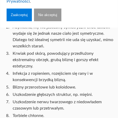
Prywatności
.
można zamaskować makijażem. Konsekwencje i możliwe
powikłania po liftingu dolnego piętra twarzy i szyi:
Zaakceptuj
Nie akceptuj
Obrzęk i zasinienie - to konsekwencja, nie powikłanie.
Asymetria, my nie jesteśmy symetryczni choć laikowi
wydaje się że jednak nasze ciało jest symetryczne.
Dlatego też idealnej symetrii nie uda się uzyskać, mimo
wszelkich starań.
Krwiak pod skórą, powodujący przedłużony
ekstremalny obrzęk, grubą bliznę i gorszy efekt
estetyczny.
Infekcja z ropieniem, rozejściem się rany i w
konsekwencji brzydką blizną.
Blizny przerostowe lub koloidowe.
Uszkodzenie głębszych struktur, np. mięśni.
Uszkodzenie nerwu twarzowego z niedowładem
czasowym lub przetrwałym.
Torbiele chłonne.