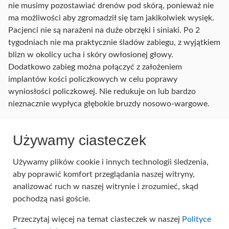
nie musimy pozostawiać drenów pod skórą, ponieważ nie
ma możliwości aby zgromadził się tam jakikolwiek wysięk.
Pacjenci nie są narażeni na duże obrzęki i siniaki. Po 2
tygodniach nie ma praktycznie śladów zabiegu, z wyjątkiem
blizn w okolicy ucha i skóry owłosionej głowy.
Dodatkowo zabieg można połączyć z założeniem
implantów kości policzkowych w celu poprawy
wyniosłości policzkowej. Nie redukuje on lub bardzo
nieznacznie wypłyca głębokie bruzdy nosowo-wargowe.
Po zabiegu utrzymuje się przez pewien czas obrzęk,
Używamy ciasteczek
widoczne są niewielkie zasinienia, które po czasie 2 tygodni
praktycznie całkowicie wchłaniają się. Przez okres 3 - 9
miesięcy pacjent ma zaburzone czucie skóry w okolicy
Używamy plików cookie i innych technologii śledzenia,
przedmałżowinowej. Powinien chronić skórę przed
aby poprawić komfort przeglądania naszej witryny,
promieniowaniem UV stosując filtry przeciwsłoneczne aby
analizować ruch w naszej witrynie i zrozumieć, skąd
uniknąć przetrwałych brązowych przebarwień. Powrót do
pochodzą nasi goście.
pracy zazwyczaj następuje po okresie 2 – 3 tygodni.
Przeczytaj więcej na temat ciasteczek w naszej
Polityce
Pozostałe niedoskonałości do czasu całkowitego wygojenia